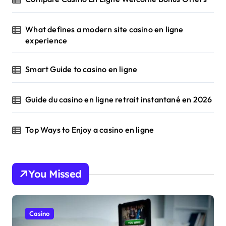
What defines a modern site casino en ligne
experience
Smart Guide to casino en ligne
Guide du casino en ligne retrait instantané en 2026
Top Ways to Enjoy a casino en ligne
You Missed
Casino