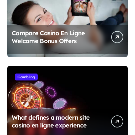
Compare Casino En Ligne
Welcome Bonus Offers
Gambling
What defines a modern site
casino en ligne experience