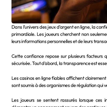
Dans l’univers des jeux d’argent en ligne, la confiance des joueurs envers un casino en ligne fiable est
primordiale. Les joueurs cherchent non seulemen
leurs informations personnelles et de leurs transa
Cette confiance repose sur plusieurs facteurs 
sécurisée. Tout d’abord, la transparence est essen
Les casinos en ligne fiables affichent clairement l
sont soumis à des organismes de régulation qui veil
Les joueurs se sentent rassurés lorsque ces i