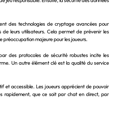
 jeu responsable. Ensuite, la sécurité des données
isent des technologies de cryptage avancées pour
de leurs utilisateurs. Cela permet de prévenir les
une préoccupation majeure pour les joueurs.
ar des protocoles de sécurité robustes incite les
me. Un autre élément clé est la qualité du service
if et accessible. Les joueurs apprécient de pouvoir
 rapidement, que ce soit par chat en direct, par