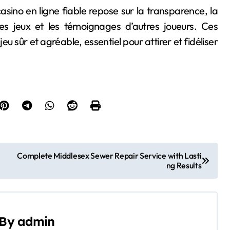
sino en ligne fiable repose sur la transparence, la
é des jeux et les témoignages d’autres joueurs. Ces
sûr et agréable, essentiel pour attirer et fidéliser
Complete Middlesex Sewer Repair Service with Lasti
ng Results
By
admin