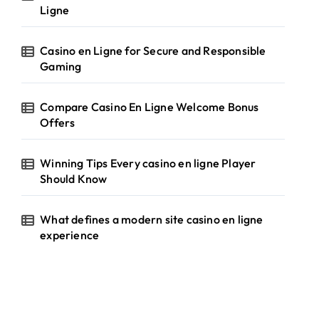
Ligne
Casino en Ligne for Secure and Responsible
Gaming
Compare Casino En Ligne Welcome Bonus
Offers
Winning Tips Every casino en ligne Player
Should Know
What defines a modern site casino en ligne
experience